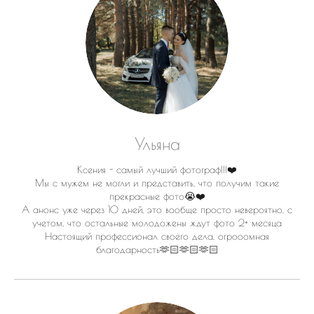
Ульяна
Ксения - самый лучший фотограф!!!❤️
Мы с мужем не могли и представить, что получим такие
прекрасные фото😭❤️
А анонс уже через 10 дней, это вообще просто невероятно, с
учетом, что остальные молодожены ждут фото 2+ месяца
Настоящий профессионал своего дела, огрооомная
благодарность🫶🏻🫶🏻🫶🏻