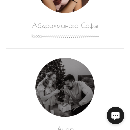
Абдрахманова Софья
Ваааауууууууууууууууууууууууууууу
Анар