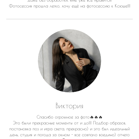
даже без обработки, мне уже всё нравится!
Фотосессия прошла легко, хочу ещё на фотосессию к Ксюше!!!
Виктория
Спасибо огромное за фото🔥🔥🔥
Это были прекрасные моменты от и до!!! Подбор образов,
постановка поз и игра света, прекрасно) и это был идеальный
день, студия и погода за окном - все совпало воедино) отчего