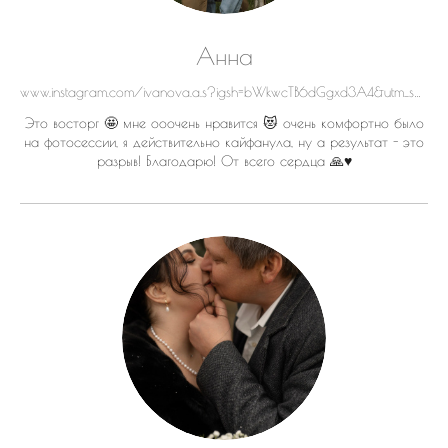
Анна
www.instagram.com/ivanova.a.s?igsh=bWkwcTB6dGgxd3A4&utm_source=qr
Это восторг 🤩 мне ооочень нравится 😻 очень комфортно было
на фотосессии, я действительно кайфанула, ну а результат - это
разрыв! Благодарю! От всего сердца 🙏♥️