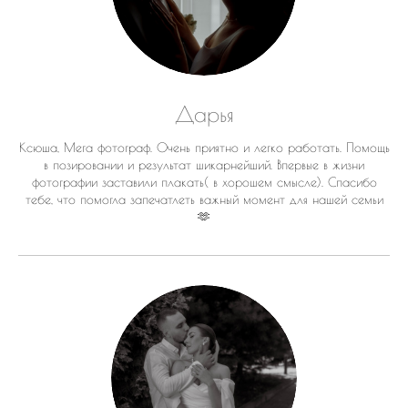
Дарья
Ксюша, Мега фотограф. Очень приятно и легко работать. Помощь
в позировании и результат шикарнейший. Впервые в жизни
фотографии заставили плакать( в хорошем смысле). Спасибо
тебе, что помогла запечатлеть важный момент для нашей семьи
🫶