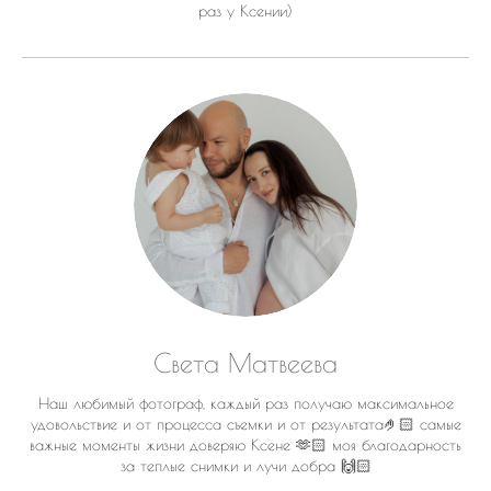
раз у Ксении)
Света Матвеева
Наш любимый фотограф, каждый раз получаю максимальное
удовольствие и от процесса съемки и от результата🤌🏻 самые
важные моменты жизни доверяю Ксене 🫶🏻 моя благодарность
за теплые снимки и лучи добра 🙌🏻