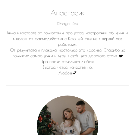
Анастасия
@naya__fox
Была в восторге от подготовки, процесса, настроения, общения и
в целом от взаимодействия с Ксюшей. Уже не в первый раз
работаем.
От результата я плакала, настолько это красиво. Спасибо за
поднятие самооценки и веру в себя, это дорогого стоит ❤️
Про сроки отдельная любовь.
Быстро, четко, качественно.
Любовь💕