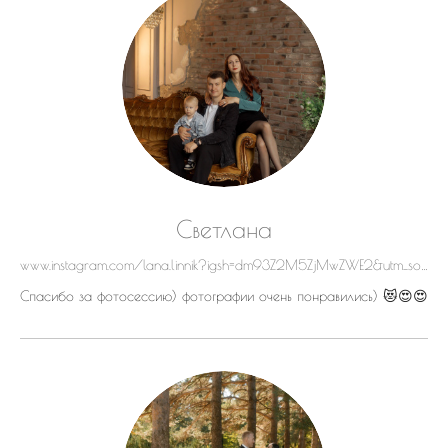
Светлана
www.instagram.com/lana.linnik?igsh=dm93Z2M5ZjMwZWE2&utm_source=qr
Спасибо за фотосессию) фотографии очень понравились) 😻😍😍