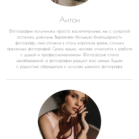
Антон
Фотографии получились просто восхитительные, мы с супругой
остались довольны. Выражаем большую благодарность
фотографу, она отсняла в столь короткое время, столько
прелесных фотографий. Сразу видно, человек относится к работе
с душой и профессионализмом. Фотосессия стала
незабываемой, а фотографии радуют всю семью. Будем
с радостью обращаться к услугам данного фотографа.