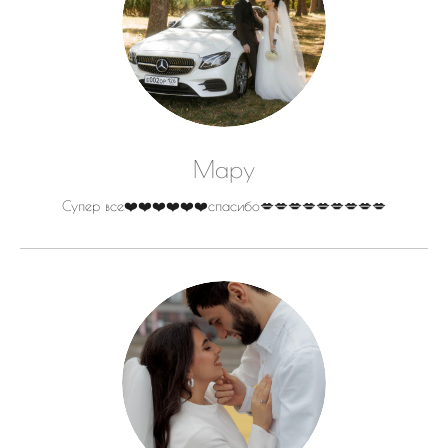
Мару
Супер все❤️❤️❤️❤️❤️❤️спасибо💋💋💋💋💋💋💋💋💋