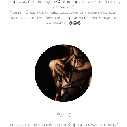
настроение было еще лучше😍 благодарю за качество, быстроту
и гармонию)
Ксения!!! С вами было легко расслабиться и забыть обо всем,
хотелось продолжать бесконечно, время съемки пролетело легко
и незаметно 😁😁😁
Анна
Все супер. Я очень довольна фото))) фоткаюсь уже не в первый