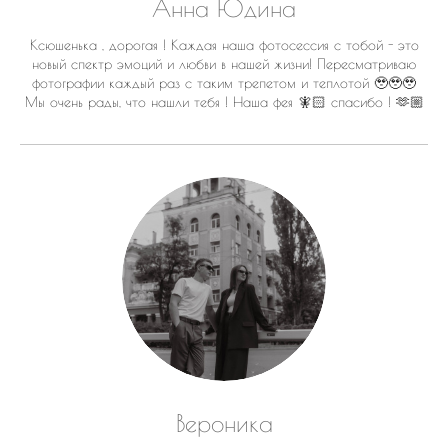
Анна Юдина
Ксюшенька , дорогая ! Каждая наша фотосессия с тобой - это
новый спектр эмоций и любви в нашей жизни! Пересматриваю
фотографии каждый раз с таким трепетом и теплотой 🥹🥹🥹
Мы очень рады, что нашли тебя ! Наша фея 🧚🏻 спасибо ! 🫶🏼
Вероника