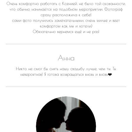
Очень комфортно работать с Ксенией, не было той скованности,
что обычно начинается на подобном мероприятии. Фотограф
сразу расположила к себе!
сами фото получились замечательными, очень милые и веет
комфортом как мы и хотели)
Обязательно вернемся ещё и не раз!
Анна
Никто не смог бы снять нашу свадьбу лучше, чем ты. Ты
невероятная! Я готова возвращаться вновь и вновь❤️